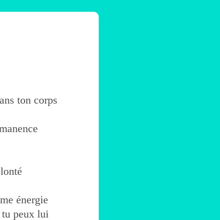
dans ton corps
ermanence
lonté
mme énergie
 tu peux lui