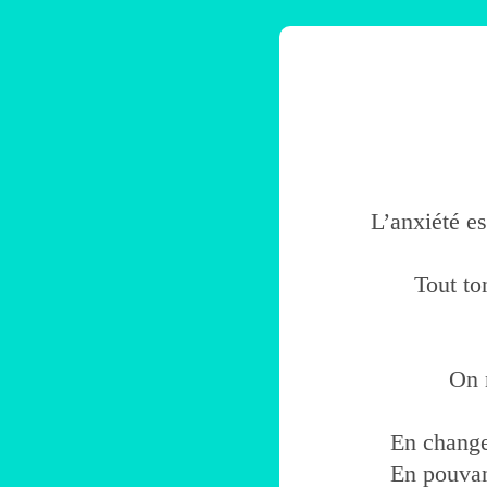
L’anxiété es
Tout to
On 
En change
En pouvant