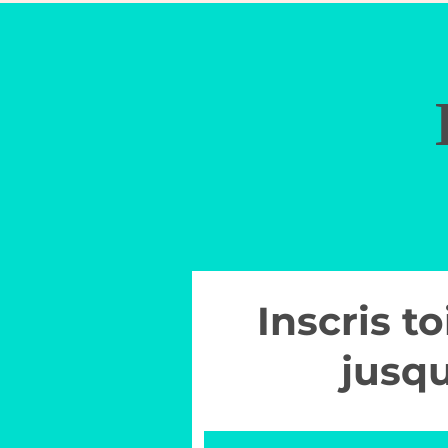
Inscris t
jusq