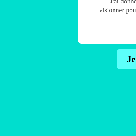
J'ai donné
visionner pour
Je