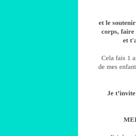
et le souteni
corps, fair
et t
Cela fais 1 a
de mes enfants
Je t’invi
MER