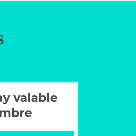
s
ay valable
embre