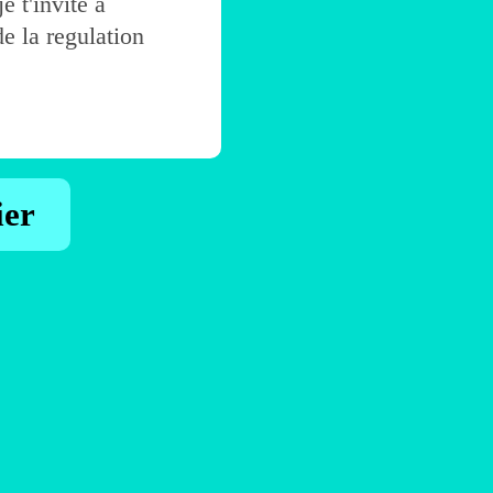
e t'invite à
de la regulation
ier