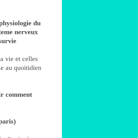
 physiologie du
steme nerveux
survie
a vie et celles
se au quoitidien
oir comment
aris)